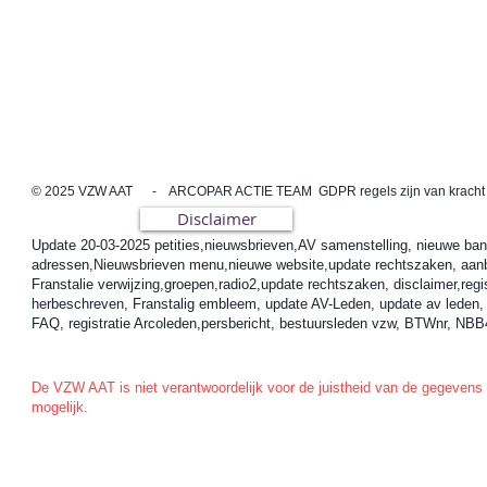
© 2025 VZW AAT - ARCOPAR ACTIE TEAM GDPR regels zijn van kracht
Disclaimer
Update 20-03-2025 petities,nieuwsbrieven,AV samenstelling, nieuwe bank
adressen,Nieuwsbrieven menu,nieuwe website,update rechtszaken, aanbren
Franstalie verwijzing,groepen,radio2,update rechtszaken, disclaimer,re
herbeschreven, Franstalig embleem, update AV-Leden, update av leden, rec
FAQ, registratie Arcoleden,persbericht, bestuursleden vzw, BTWnr, 
De VZW AAT is niet verantwoordelijk voor de juistheid van de gegevens 
mogelijk.